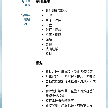
主要
適用產業
功能
軟性印刷電路板
PCB
模具
管理
車床、沖床
App
五金
鉚釘、螺絲
塑膠、橡膠
紙類
製粉
玻璃瓶罐
線材
優點
實時監控生產過程，優化各個環節
訂單智能化生產排程，提高生產效益
自動無線識別獲取數據，減少人力成
本
實時統計製令單生產量，有效控管生
產短少或超量
精確掌控機台稼動率
即時發現生產線瓶頸，有效提高良