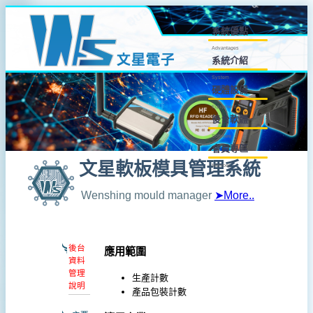
系統優點
Advantages
系統介紹
System
硬體設備
Equipment
後台軟體
Software
會員專區
文星軟板模具管理系統
Member
Wenshing mould manager
➤More..
後台
應用範圍
資料
管理
生產計數
說明
產品包裝計數