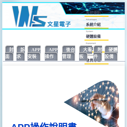
系統優點
Advantages
系統介紹
System
硬體設備
Equipment
後台軟體
封
訴
APP
APP
後台
大看
附
硬體
Software
面
求
安裝
操作
管理
板
件
設備
會員專區
Member