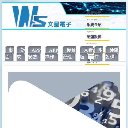
系統優點
Advantages
系統介紹
System
硬體設備
Equipment
後台軟體
封
訴
APP
APP
後台
大看
附
硬體
Software
面
求
安裝
操作
管理
板
件
設備
會員專區
Member